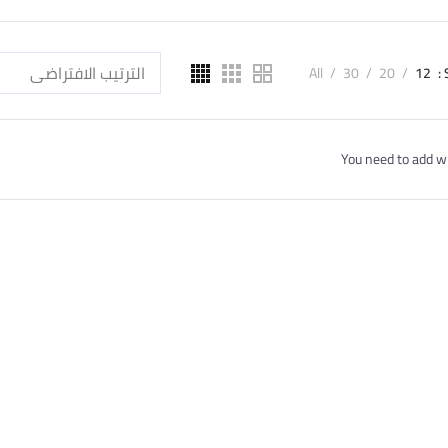
All
30
20
12
You need to add w