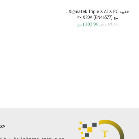
حقيبة Xigmatek Triple X ATX PC ،
مع 4x X20A (EN46577)
282.90
ر.س
326.60
ر.س
خدم