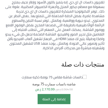
تلفزيون دانسات ال اي دي. إنه يتميز باللون الأسود وإطار نحيف يمتزج
بسهولة مع معظم ديكور المنزل وأجهزة الكمبيوتر المكتبية. علاوة على
ذلك ، توفر التكنولوجيا المبتكرة لتلفزيون دانسات ال اي دي تجربة
مشاهدة غامرة. بفضل الدقة المذهلة التي تتمتع بها ، بغض النظر عن
المحتوى ، تبدو حيوية وواقعية. وبالمثل ، توفر نسبة التباين والسطوع
الرائعة ألوانًا طبيعية بالطريقة التي قصدها المخرج. بفضل الوضوح اللامع
ووضوح الشاشة ، يمكنك العمل على المهام التي تتطلب الانتباه إلى
التفاصيل مثل تحرير الصور والفيديو. الشاشة الضخمة تجعل كل شيء يبدو
واضحًا ودقيقًا. يتيح لك منفذ HDMI في الجهاز تشغيل ألعاب الفيديو بأقل
تأخير وتصوير عالي الجودة. وبالمثل ، يوجد منفذ USB لتشغيل المحتوى
وتشغيله مباشرةً من محركات أقراص الذاكرة.
منتجات ذات صلة
-15%
شاشة دانسات سمارت 75 بوصة
2,170.99
ر.س
2,564.50
ر.س
إضافة إلى السلة