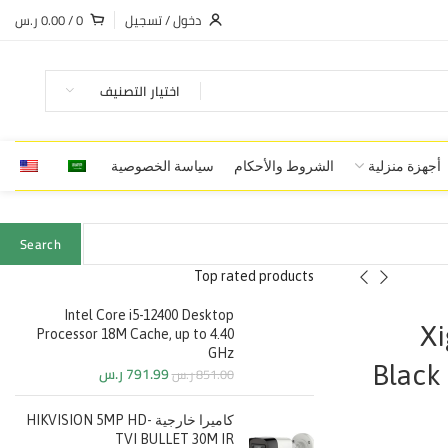
دخول / تسجيل
0
/
0.00
ر.س
اختيار التصنيف
أجهزة منزلية
الشروط والأحكام
سياسة الخصوصية
Search
Top rated products
Intel Core i5-12400 Desktop
Xi
Processor 18M Cache, up to 4.40
GHz
Black
791.99
ر.س
851.00
ر.س
كاميرا خارجية HIKVISION 5MP HD-
TVI BULLET 30M IR