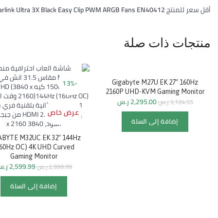
أقل سعر للمنتج
arlink Ultra 3X Black Easy Clip PWM ARGB Fans EN40412
منتجات ذات صلة
-13%
-27%
Gigabyte M27U EK 27″ 160Hz
2160P UHD-KVM Gaming Monitor
2,295.00
ر.س
3,124.55
ر.س
عرض خاص
عرض خاص
إضافة إلى السلة
ABYTE M32UC EK 32″ 144Hz
160Hz OC) 4K UHD Curved
Gaming Monitor
2,599.99
ر.
2,999.99
ر.س
إضافة إلى السلة