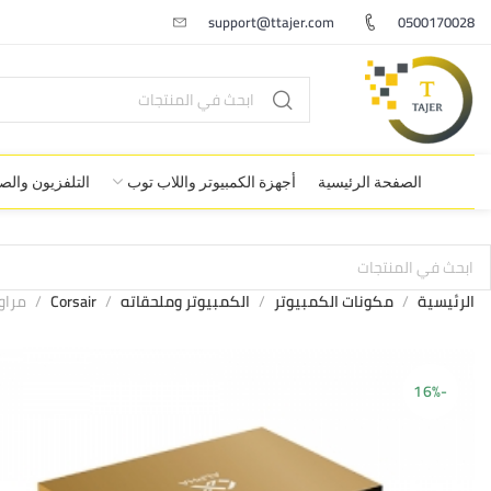
support@ttajer.com
0500170028
الصفحة الرئيسية
أجهزة الكمبيوتر واللاب توب
التلفزيون وال
الرئيسية
مكونات الكمبيوتر
الكمبيوتر وملحقاته
Corsair
مراوح a 3X Black Easy Clip PWM ARGB EN40412
-16%