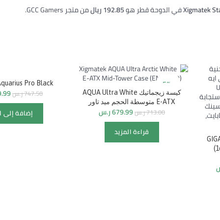
Xigmatek St
في الدوحة قطر هو
192.85 ريال
من متجر GCC Gamers.
-20%
-5%
quarius Pro Black
9.99
747.50
ر.س
كيسة زيجماتيك AQUA Ultra White
E-ATX متوسطة الحجم ميد تاور
679.99
ر.س
713.00
ر.س
SOLD
إضافة إلى ا
قراءة المزيد
GIG
(
س