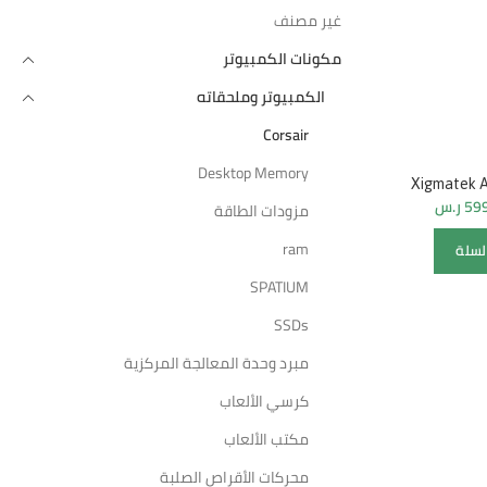
غير مصنف
مكونات الكمبيوتر
الكمبيوتر وملحقاته
Corsair
Desktop Memory
-3%
-18%
Xigmatek A
59
ر.س
مزودات الطاقة
ram
لسلة
SPATIUM
SSDs
مبرد وحدة المعالجة المركزية
كرسي الألعاب
Force RTX
Arktek GTX1650 4GB Dual Fan
656.65
ر.س
805.00
ر.س
TERFORCE
مكتب الألعاب
rd, GV-
محركات الأقراص الصلبة
W-24GD
إضافة إلى السلة