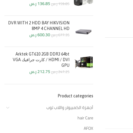
136.85
ر.س
159.85
ر.س
DVR WITH 2 HDD BAY HIKVISION
8MP 4 CHANNEL HD
600.30
ر.س
677.35
ر.س
Arktek GT610 2GB DDR3 64bt
HDMI / DVI / كارت جرافيك VGA
GPU
212.75
ر.س
247.25
ر.س
Product categories
أجهزة الكمبيوتر واللاب توب
hair Care
AFOX