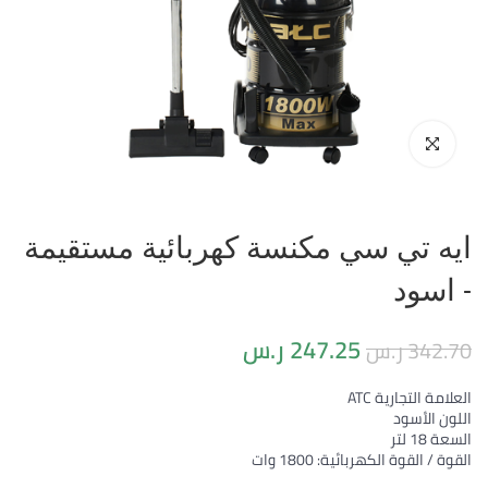
ايه تي سي مكنسة كهربائية مستقيمة
- اسود
247.25
ر.س
342.70
ر.س
العلامة التجارية ATC
اللون الأسود
السعة 18 لتر
القوة / القوة الكهربائية: 1800 وات