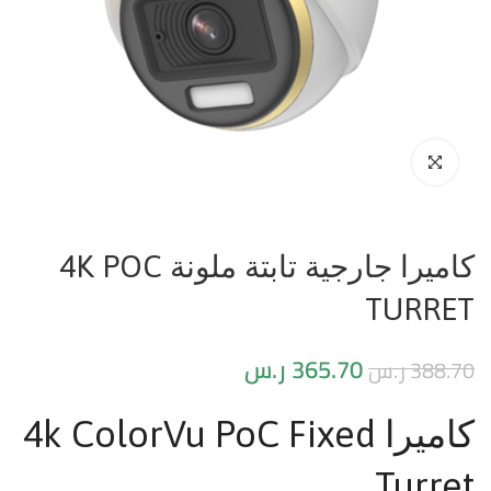
كاميرا جارجية تابتة ملونة 4K POC
TURRET
365.70
ر.س
388.70
ر.س
كاميرا 4k ColorVu PoC Fixed
Turret