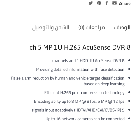
Share:
الوصف
مراجعات (0)
الشحن والتوصيل
8-ch 5 MP 1U H.265 AcuSense DVR
8 channels and 1 HDD 1U AcuSense DVR
Providing detailed information with face detection
False alarm reduction by human and vehicle target classification
based on deep learning
Efficient H.265 pro+ compression technology
Encoding abilty up to 8 MP @ 8 fps, 5 MP @ 12 fps
5 signals input adaptively (HDTVI/AHD/CVI/CVBS/IP)
Up to 16 network cameras can be connected.