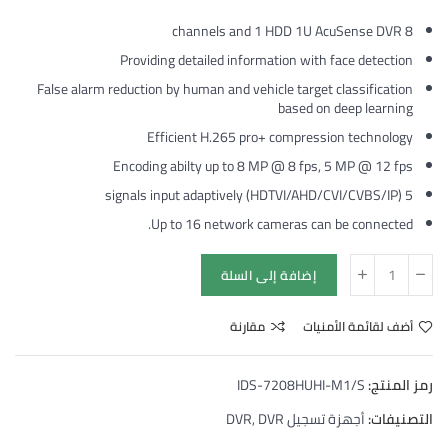
8 channels and 1 HDD 1U AcuSense DVR
Providing detailed information with face detection
False alarm reduction by human and vehicle target classification
based on deep learning
Efficient H.265 pro+ compression technology
Encoding abilty up to 8 MP @ 8 fps, 5 MP @ 12 fps
5 signals input adaptively (HDTVI/AHD/CVI/CVBS/IP)
Up to 16 network cameras can be connected.
إضافة إلى السلة
أضف لقائمة الأمنيات
مقارنة
رمز المنتج:
IDS-7208HUHI-M1/S
التصنيفات:
أجهزة تسجيل DVR
DVR
,