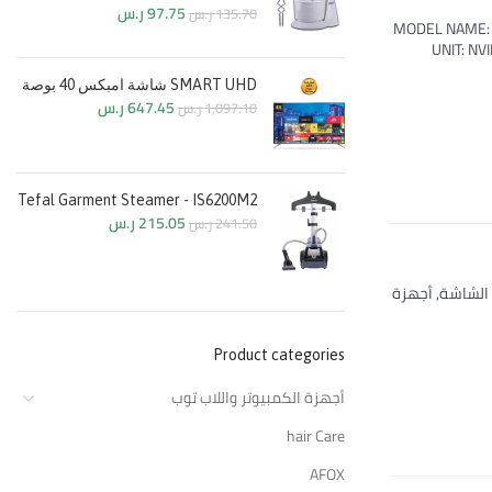
97.75
ر.س
135.70
ر.س
MODEL NAME: 
UNIT: NV
SMART UHD شاشة امبكس 40 بوصة
647.45
ر.س
1,097.10
ر.س
Tefal Garment Steamer - IS6200M2
215.05
ر.س
241.50
ر.س
الشاشة
,
أجهزة
Product categories
أجهزة الكمبيوتر واللاب توب
hair Care
AFOX