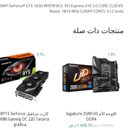
A® GeForce® GTX 1630 INTERFACE: PCI Express x16 3.0 CORE CLOCKS:
Boost: 1815 MHz CUDA® CORES: 512 Units
منتجات ذات صلة
-57%
-13%
اللوحة الأم Gigabyte Z690 UD
كارت جرافيك E GeForce
3080 Gaming OC 12G Tarjeta
DDR4
1,308.70
ر.س
1,509.95
ر.س
gráfica