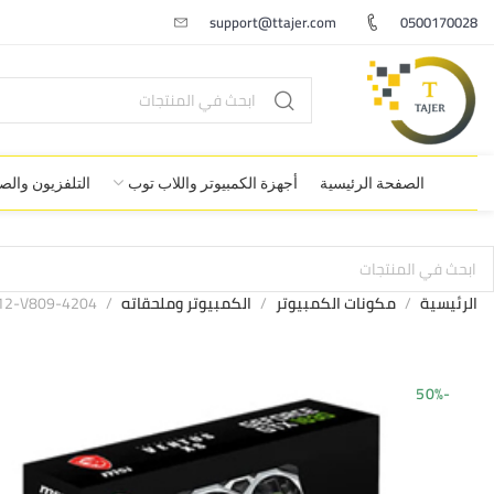
support@ttajer.com
0500170028
الصفحة الرئيسية
أجهزة الكمبيوتر واللاب توب
التلفزيون وال
الرئيسية
مكونات الكمبيوتر
الكمبيوتر وملحقاته
 912-V809-4204
-50%