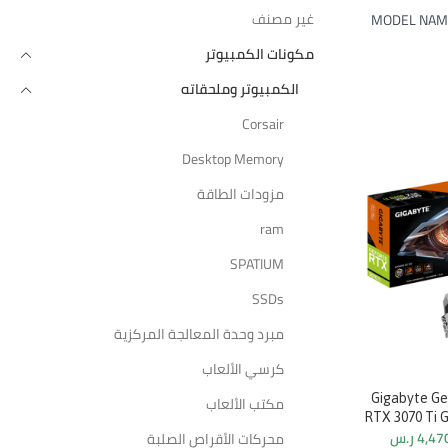
غير مصنف
MODEL NAME:
مكونات الكمبيوتر
الكمبيوتر وملحقاته
Corsair
Desktop Memory
-13%
-13%
مزودات الطاقة
ram
SPATIUM
SSDs
مبرد وحدة المعالجة المركزية
كرسي الألعاب
يك Gigabyte GeForce
مبرد سائل aorus x 240
مكتب الألعاب
1,045.35
ر.س
1,206.35
ر.س
RTX 3070 Ti 
4,47
ر.س
محركات الأقراص الصلبة