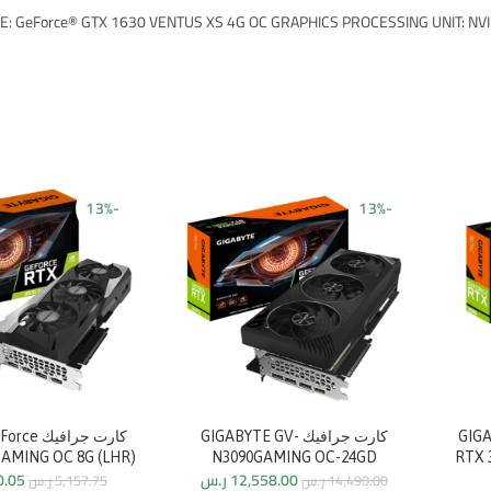
 GeForce® GTX 1630 VENTUS XS 4G OC GRAPHICS PROCESSING UNIT: NVIDI
-13%
-13%
GIGABYT
كارت جرافيك GIGABYTE GV-
كارت جراف
GAMING OC 8G (LHR)
N3090GAMING OC-24GD
RTX 
12,558.00
ر.س
0.05
14,490.00
ر.س
5,157.75
ر.س